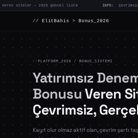
iteler — 2026 güncel liste
INFO:
Çevrimsiz bonus 
//
ElitBahis
>
Bonus_2026
PLATFORM_2026 / BONUS_SISTEMI
Yatırımsız Dene
Bonusu
Veren Si
Çevrimsiz, Gerçe
Kayıt olur olmaz aktif olan, çevrim şartı t