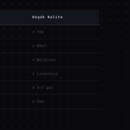
Düşük Kalite
✗ Yok
✗ 60x+
✗ Belirsiz
✗ Lisanssız
✗ 3–7 gün
✗ Yok