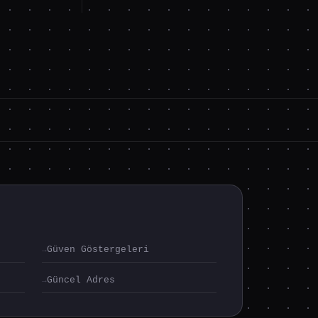
Güven Göstergeleri
Güncel Adres