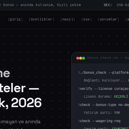
— anında kullanım, hızlı çekim
SEC:
256-bit SSL ş
giriş
özellikler
nasıl
sss
yorumlar
bonus_check.sh — b
me
$
./bonus_check --platform
Bağlantı kuruluyor...
teler —
$
verify --license curaçao
k, 2026
Lisans durumu:
GEÇERLİ
$
check --bonus-type no-de
Yatırım şartı:
YOK
aşımayan ve anında
$
check --wagering-req