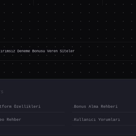
tırımsız Deneme Bonusu Veren Siteler
TS
tform Özellikleri
Bonus Alma Rehberi
eo Rehber
Kullanıcı Yorumları