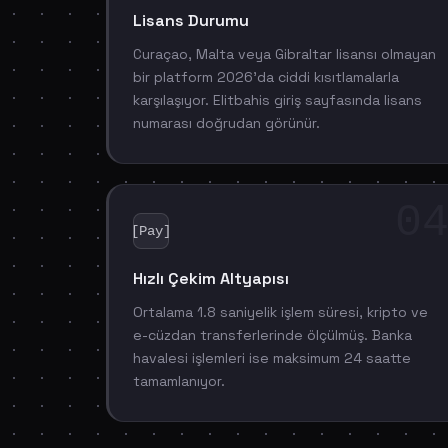
Lisans Durumu
Curaçao, Malta veya Gibraltar lisansı olmayan
bir platform 2026'da ciddi kısıtlamalarla
karşılaşıyor. Elitbahis giriş sayfasında lisans
numarası doğrudan görünür.
0
[Pay]
Hızlı Çekim Altyapısı
Ortalama 1.8 saniyelik işlem süresi, kripto ve
e-cüzdan transferlerinde ölçülmüş. Banka
havalesi işlemleri ise maksimum 24 saatte
tamamlanıyor.