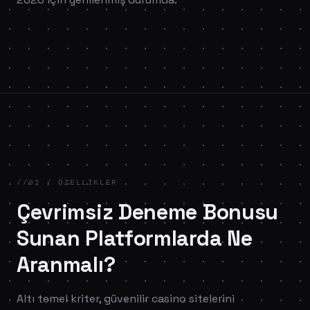
02 / ÖZELLIKLER
Çevrimsiz Deneme Bonusu
Sunan Platformlarda Ne
Aranmalı?
Altı temel kriter, güvenilir casino sitelerini