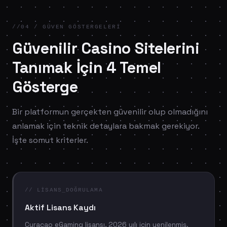
04 / GÜVEN GÖSTERGELERI
Güvenilir Casino Sitelerini
Tanımak İçin 4 Temel
Gösterge
Bir platformun gerçekten güvenilir olup olmadığını
anlamak için teknik detaylara bakmak gerekiyor.
İşte somut kriterler.
// LISANS_DOĞRULAMA
Aktif Lisans Kaydı
Curaçao eGaming lisansı, 2026 yılı için yenilenmiş.