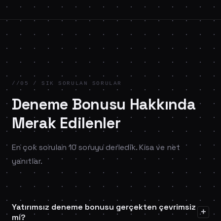
05 / SIK SORULAN SORULAR
Deneme Bonusu Hakkında
Merak Edilenler
En çok sorulan 10 soruyu derledik. Kısa ve net
yanıtlar.
Yatırımsız deneme bonusu gerçekten çevrimsiz
+
mi?