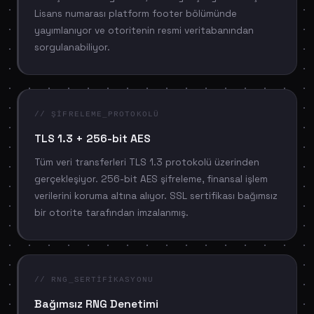
Lisans numarası platform footer bölümünde
yayımlanıyor ve otoritenin resmi veritabanından
sorgulanabiliyor.
// ŞIFRELEME_PROTOKOLÜ
TLS 1.3 + 256-bit AES
Tüm veri transferleri TLS 1.3 protokolü üzerinden
gerçekleşiyor. 256-bit AES şifreleme, finansal işlem
verilerini koruma altına alıyor. SSL sertifikası bağımsız
bir otorite tarafından imzalanmış.
// RNG_SERTIFIKASYONU
Bağımsız RNG Denetimi