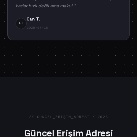
kadar hızlı değil ama makul."
Can T.
CT
2025-07-18
// GÜNCEL_ERIŞIM_ADRESI / 2026
Güncel Erişim Adresi