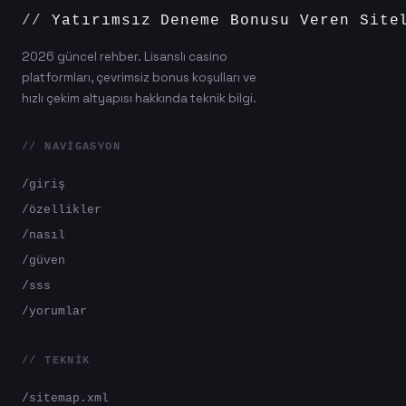
//
Yatırımsız Deneme Bonusu Veren Site
2026 güncel rehber. Lisanslı casino
platformları, çevrimsiz bonus koşulları ve
hızlı çekim altyapısı hakkında teknik bilgi.
// NAVIGASYON
/giriş
/özellikler
/nasıl
/güven
/sss
/yorumlar
// TEKNIK
/sitemap.xml