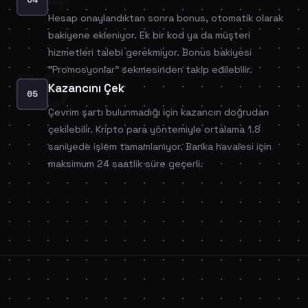
Hesap onaylandıktan sonra bonus, otomatik olarak
bakiyene ekleniyor. Ek bir kod ya da müşteri
hizmetleri talebi gerekmiyor. Bonus bakiyesi
"Promosyonlar" sekmesinden takip edilebilir.
05
Kazancını Çek
05
Çevrim şartı bulunmadığı için kazancın doğrudan
çekilebilir. Kripto para yöntemiyle ortalama 1.8
saniyede işlem tamamlanıyor. Banka havalesi için
maksimum 24 saatlik süre geçerli.