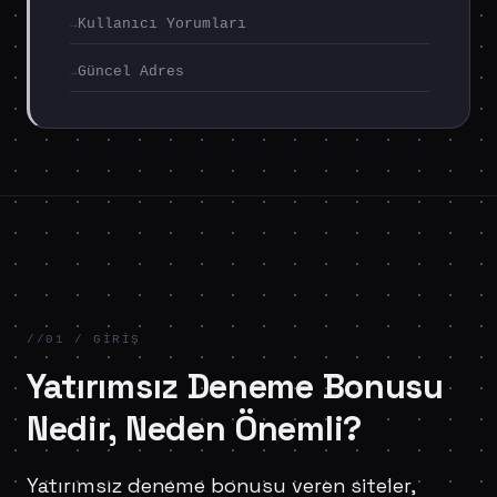
Kullanıcı Yorumları
Güncel Adres
01 / GIRIŞ
Yatırımsız Deneme Bonusu
Nedir, Neden Önemli?
Yatırımsız deneme bonusu veren siteler,