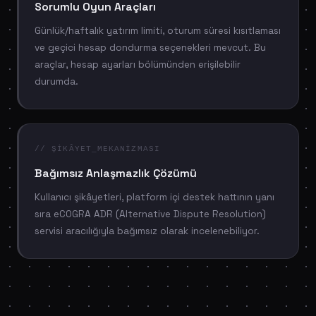
Sorumlu Oyun Araçları
Günlük/haftalık yatırım limiti, oturum süresi kısıtlaması
ve geçici hesap dondurma seçenekleri mevcut. Bu
araçlar, hesap ayarları bölümünden erişilebilir
durumda.
// ŞIKÂYET_MEKANIZMASI
Bağımsız Anlaşmazlık Çözümü
Kullanıcı şikâyetleri, platform içi destek hattının yanı
sıra eCOGRA ADR (Alternative Dispute Resolution)
servisi aracılığıyla bağımsız olarak incelenebiliyor.