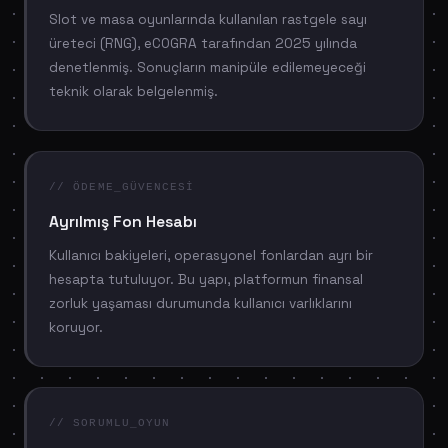
Slot ve masa oyunlarında kullanılan rastgele sayı
üreteci (RNG), eCOGRA tarafından 2025 yılında
denetlenmiş. Sonuçların manipüle edilemeyeceği
teknik olarak belgelenmiş.
// ÖDEME_GÜVENCESI
Ayrılmış Fon Hesabı
Kullanıcı bakiyeleri, operasyonel fonlardan ayrı bir
hesapta tutuluyor. Bu yapı, platformun finansal
zorluk yaşaması durumunda kullanıcı varlıklarını
koruyor.
// SORUMLU_OYUN