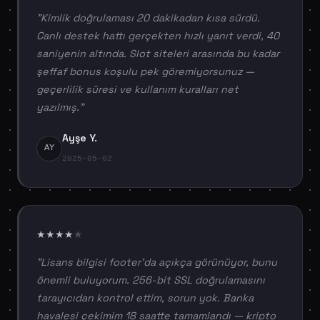
"Kimlik doğrulaması 20 dakikadan kısa sürdü.
Canlı destek hattı gerçekten hızlı yanıt verdi, 40
saniyenin altında. Slot siteleri arasında bu kadar
şeffaf bonus koşulu pek göremiyorsunuz —
geçerlilik süresi ve kullanım kuralları net
yazılmış."
Ayşe Y.
AY
2025-05-02
★
★
★
★
★
"Lisans bilgisi footer'da açıkça görünüyor, bunu
önemli buluyorum. 256-bit SSL doğrulamasını
tarayıcıdan kontrol ettim, sorun yok. Banka
havalesi çekimim 18 saatte tamamlandı — kripto