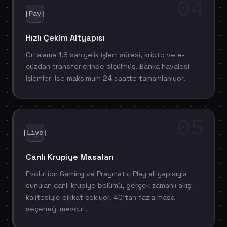
04
[Pay]
Hızlı Çekim Altyapısı
Ortalama 1.8 saniyelik işlem süresi, kripto ve e-
cüzdan transferlerinde ölçülmüş. Banka havalesi
işlemleri ise maksimum 24 saatte tamamlanıyor.
05
[Live]
Canlı Krupiye Masaları
Evolution Gaming ve Pragmatic Play altyapısıyla
sunulan canlı krupiye bölümü, gerçek zamanlı akış
kalitesiyle dikkat çekiyor. 40'tan fazla masa
seçeneği mevcut.