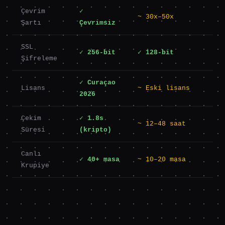
Çevrim
✓
~ 30x–50x
Şartı
Çevrimsiz
SSL
✓ 256-bit
✓ 128-bit
Şifreleme
✓ Curaçao
Lisans
~ Eski lisans
2026
Çekim
✓ 1.8s
~ 12–48 saat
Süresi
(kripto)
Canlı
✓ 40+ masa
~ 10–20 masa
Krupiye