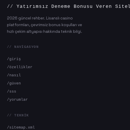
//
Yatırımsız Deneme Bonusu Veren Site
2026 güncel rehber. Lisanslı casino
platformları, çevrimsiz bonus koşulları ve
hızlı çekim altyapısı hakkında teknik bilgi.
// NAVIGASYON
/giriş
/özellikler
/nasıl
/güven
/sss
/yorumlar
// TEKNIK
/sitemap.xml