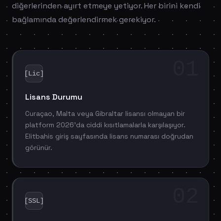
diğerlerinden ayırt etmeye yetiyor. Her birini kendi
bağlamında değerlendirmek gerekiyor.
01
[Lic]
Lisans Durumu
Curaçao, Malta veya Gibraltar lisansı olmayan bir
platform 2026'da ciddi kısıtlamalarla karşılaşıyor.
Elitbahis giriş sayfasında lisans numarası doğrudan
görünür.
02
[SSL]