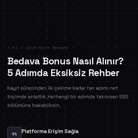
03 / ADIM ADIM REHBER
Bedava Bonus Nasıl Alınır?
5 Adımda Eksiksiz Rehber
Kayıt sürecinden ilk çekime kadar her adımı net
biçimde anlattık. Herhangi bir adımda takılırsan SSS
bölümüne bakabilirsin.
01
Platforma Erişim Sağla
01