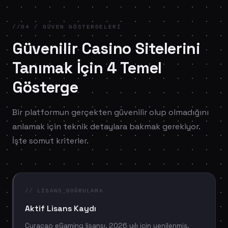
04 / GÜVEN GÖSTERGELERI
Güvenilir Casino Sitelerini
Tanımak İçin 4 Temel
Gösterge
Bir platformun gerçekten güvenilir olup olmadığını
anlamak için teknik detaylara bakmak gerekiyor.
İşte somut kriterler.
// LISANS_DOĞRULAMA
Aktif Lisans Kaydı
Curaçao eGaming lisansı, 2026 yılı için yenilenmiş.