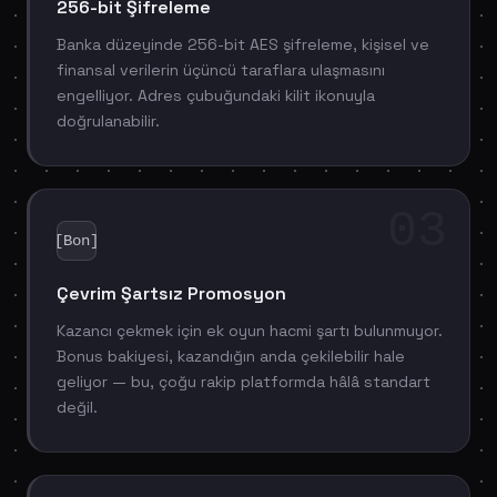
256-bit Şifreleme
Banka düzeyinde 256-bit AES şifreleme, kişisel ve
finansal verilerin üçüncü taraflara ulaşmasını
engelliyor. Adres çubuğundaki kilit ikonuyla
doğrulanabilir.
03
[Bon]
Çevrim Şartsız Promosyon
Kazancı çekmek için ek oyun hacmi şartı bulunmuyor.
Bonus bakiyesi, kazandığın anda çekilebilir hale
geliyor — bu, çoğu rakip platformda hâlâ standart
değil.