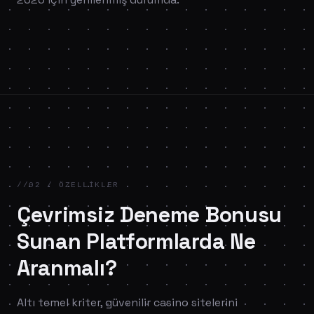
02 / ÖZELLIKLER
Çevrimsiz Deneme Bonusu
Sunan Platformlarda Ne
Aranmalı?
Altı temel kriter, güvenilir casino sitelerini