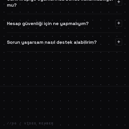
tarihinden itibaren 7 gün geçerli. Bu süre içinde
+
mu?
kullanılmayan bakiye otomatik olarak sıfırlanıyor. Süreyi
hesap panelinden takip edebilirsin.
Deneme bonusu slot oyunlarında geçerli. Canlı krupiye
Hesap güvenliği için ne yapmalıyım?
+
masalarında kullanım için ayrı bir bonus türü mevcut.
Bonus koşulları sayfasında hangi oyun kategorilerinin
İki faktörlü doğrulama (2FA) aktive etmek, hesap
dahil olduğu listelenmiş.
Sorun yaşarsam nasıl destek alabilirim?
+
güvenliğini önemli ölçüde artırıyor. Google
Authenticator veya SMS doğrulama seçenekleri
Canlı sohbet hattı 7/24 Türkçe destek sunuyor.
mevcut. Şifre en az 12 karakter olmalı.
Ortalama yanıt süresi 42 saniye. E-posta kanalı da
mevcut; bu yolda yanıt süresi 4–6 saate uzayabiliyor.
Acil durumlarda canlı sohbeti tercih etmek daha hızlı
sonuç veriyor.
06 / VIDEO REHBER