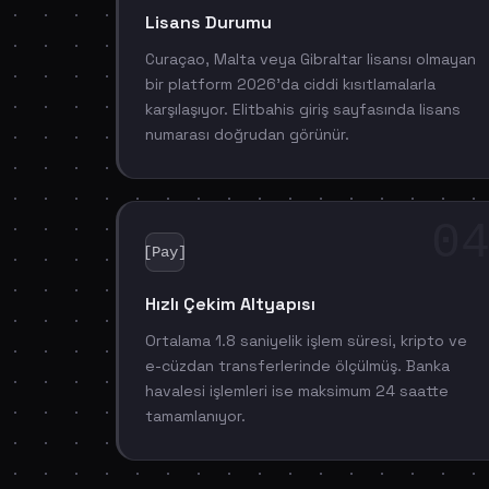
Lisans Durumu
Curaçao, Malta veya Gibraltar lisansı olmayan
bir platform 2026'da ciddi kısıtlamalarla
karşılaşıyor. Elitbahis giriş sayfasında lisans
numarası doğrudan görünür.
0
[Pay]
Hızlı Çekim Altyapısı
Ortalama 1.8 saniyelik işlem süresi, kripto ve
e-cüzdan transferlerinde ölçülmüş. Banka
havalesi işlemleri ise maksimum 24 saatte
tamamlanıyor.