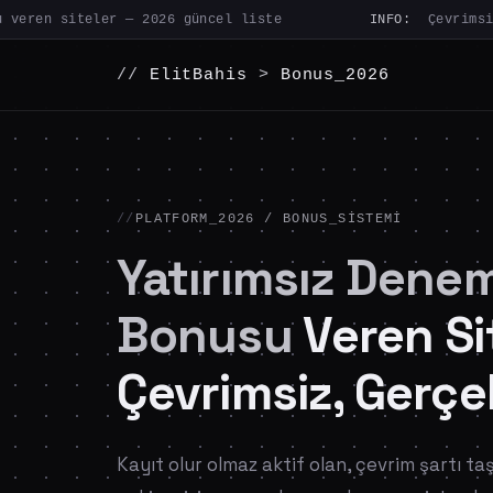
siteler — 2026 güncel liste
INFO:
Çevrimsiz bonus
//
ElitBahis
>
Bonus_2026
PLATFORM_2026 / BONUS_SISTEMI
Yatırımsız Dene
Bonusu
Veren Si
Çevrimsiz, Gerçe
Kayıt olur olmaz aktif olan, çevrim şartı t