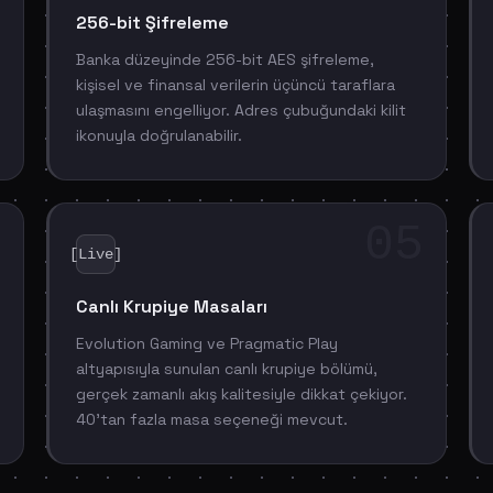
256-bit Şifreleme
Banka düzeyinde 256-bit AES şifreleme,
kişisel ve finansal verilerin üçüncü taraflara
ulaşmasını engelliyor. Adres çubuğundaki kilit
ikonuyla doğrulanabilir.
4
05
[Live]
Canlı Krupiye Masaları
Evolution Gaming ve Pragmatic Play
altyapısıyla sunulan canlı krupiye bölümü,
gerçek zamanlı akış kalitesiyle dikkat çekiyor.
40'tan fazla masa seçeneği mevcut.