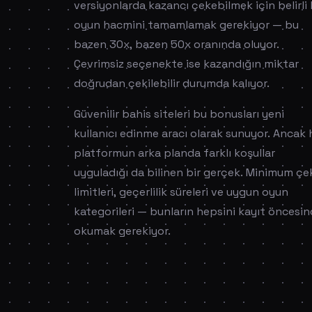
versiyonlarda kazancı çekebilmek için belirli 
oyun hacmini tamamlamak gerekiyor — bu
bazen 30x, bazen 50x oranında oluyor.
Çevrimsiz seçenekte ise kazandığın miktar
doğrudan çekilebilir durumda kalıyor.
Güvenilir bahis siteleri bu bonusları yeni
kullanıcı edinme aracı olarak sunuyor. Ancak 
platformun arka planda farklı koşullar
uyguladığı da bilinen bir gerçek. Minimum çe
limitleri, geçerlilik süreleri ve uygun oyun
kategorileri — bunların hepsini kayıt öncesi
okumak gerekiyor.