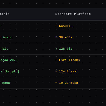
bahis
Standart Platform
r
~ Koşullu
vrimsiz
~ 30x–50x
6-bit
✓ 128-bit
raçao 2026
~ Eski lisans
8s (kripto)
~ 12–48 saat
+ masa
~ 10–20 masa