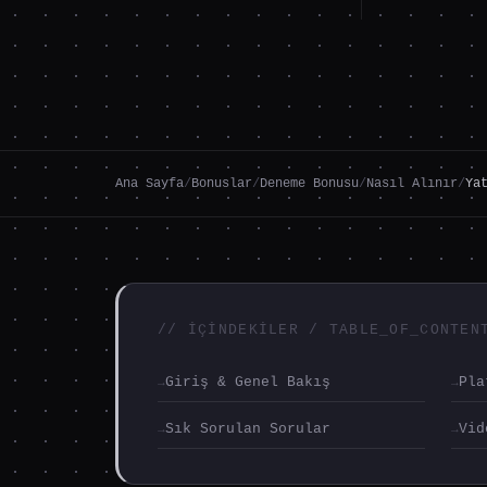
Ana Sayfa
Bonuslar
Deneme Bonusu
Nasıl Alınır
Ya
// IÇINDEKILER / TABLE_OF_CONTEN
Giriş & Genel Bakış
Pla
Sık Sorulan Sorular
Vid