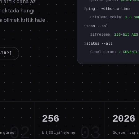
i artık daha az
Çevrim şartı:
ÇEVRIMSI
$
ping --withdraw-time
 noktada hangi
Ortalama çekim:
1.8 sa
ı bilmek kritik hale
$
scan --ssl
Şifreleme:
256-bit AES
$
status --all
Genel durum:
✓ GÜVENİL
ŞIR?]
256
2026
02
03
m süresi
bit SSL şifreleme
Güncel lisans 