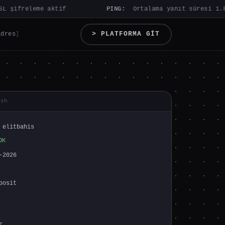
leme aktif
PING:
Ortalama yanıt süresi 1.8s
> PLATFORMA GIT
adres
ash
 elitbahis
OK
-2026
posit