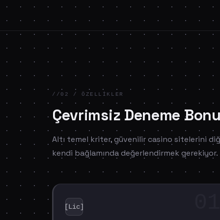
02 / ÖZELLIKLER
Çevrimsiz Deneme Bonu
Altı temel kriter, güvenilir casino sitelerini d
kendi bağlamında değerlendirmek gerekiyor.
0
[Lic]