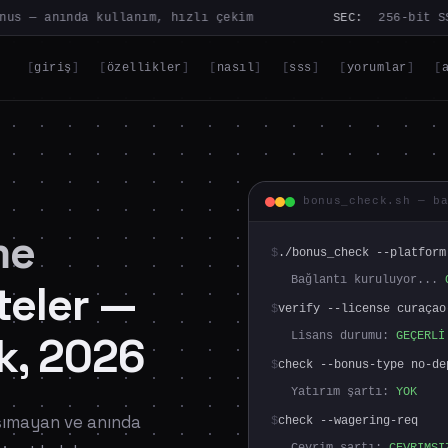
ında kullanım, hızlı çekim
SEC:
256-bit SSL şifre
giriş
özellikler
nasıl
sss
yorumlar
bonus_check.sh — b
me
$
./bonus_check --platform
Bağlantı kuruluyor...
teler —
$
verify --license curaçao
k, 2026
Lisans durumu:
GEÇERLİ
$
check --bonus-type no-de
Yatırım şartı:
YOK
aşımayan ve anında
$
check --wagering-req