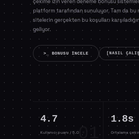
çekime izin veren deneme bonusu sistemler
platform tarafından sunuluyor. Tam da bu
sitelerin gerçekten bu koşulları karşıladığın
geliyor.
>_ BONUSU İNCELE
[NASIL ÇALI
4.7
1.8s
01
Kullanıcı puanı / 5.0
Ortalama çeki