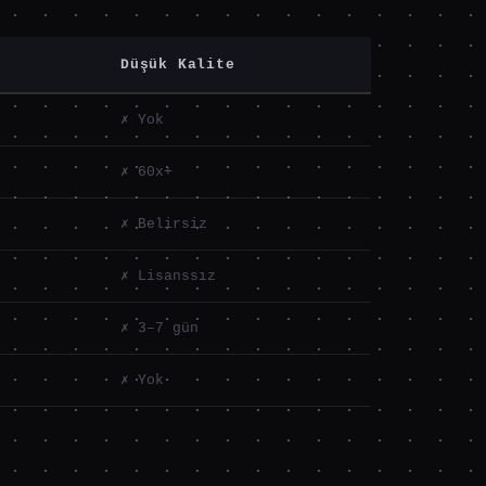
Düşük Kalite
✗ Yok
✗ 60x+
✗ Belirsiz
✗ Lisanssız
✗ 3–7 gün
✗ Yok