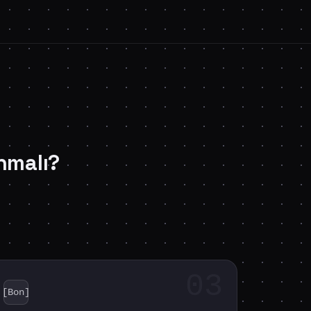
nmalı?
03
[Bon]