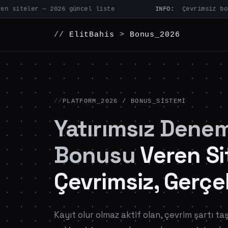
ler — 2026 güncel liste
INFO:
Çevrimsiz bonus — an
//
ElitBahis
>
Bonus_2026
PLATFORM_2026 / BONUS_SISTEMI
Yatırımsız Dene
Bonusu
Veren Si
Çevrimsiz, Gerçe
Kayıt olur olmaz aktif olan, çevrim şartı t