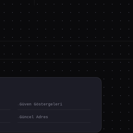
Güven Göstergeleri
Güncel Adres