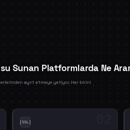
su Sunan Platformlarda Ne Ara
iğerlerinden ayırt etmeye yetiyor. Her birini
1
02
[SSL]