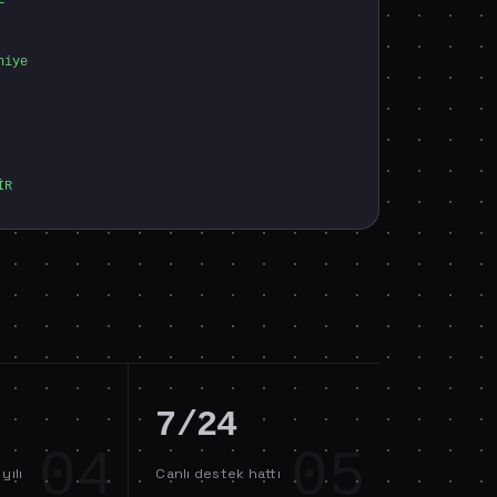
Z
niye
İR
7/24
04
05
yılı
Canlı destek hattı