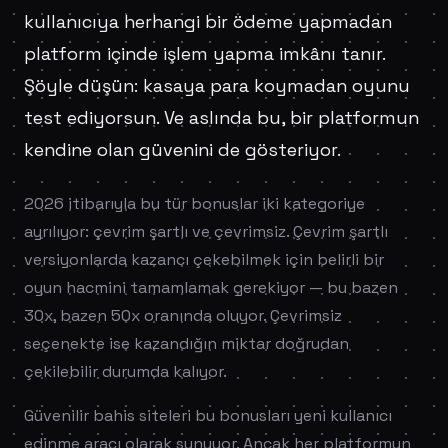
kullanıcıya herhangi bir ödeme yapmadan
platform içinde işlem yapma imkânı tanır.
Şöyle düşün: kasaya para koymadan oyunu
test ediyorsun. Ve aslında bu, bir platformun
kendine olan güvenini de gösteriyor.
2026 itibarıyla bu tür bonuslar iki kategoriye
ayrılıyor: çevrim şartlı ve çevrimsiz. Çevrim şartlı
versiyonlarda kazancı çekebilmek için belirli bir
oyun hacmini tamamlamak gerekiyor — bu bazen
30x, bazen 50x oranında oluyor. Çevrimsiz
seçenekte ise kazandığın miktar doğrudan
çekilebilir durumda kalıyor.
Güvenilir bahis siteleri bu bonusları yeni kullanıcı
edinme aracı olarak sunuyor. Ancak her platformun