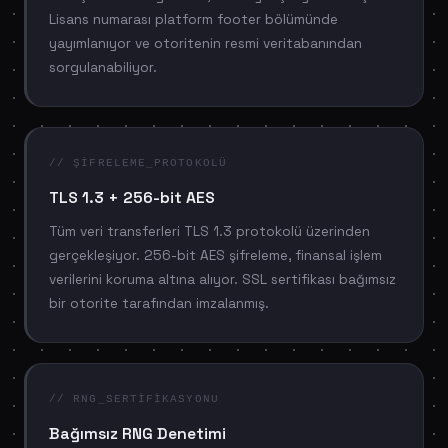
Lisans numarası platform footer bölümünde
yayımlanıyor ve otoritenin resmi veritabanından
sorgulanabiliyor.
// ŞIFRELEME_PROTOKOLÜ
TLS 1.3 + 256-bit AES
Tüm veri transferleri TLS 1.3 protokolü üzerinden
gerçekleşiyor. 256-bit AES şifreleme, finansal işlem
verilerini koruma altına alıyor. SSL sertifikası bağımsız
bir otorite tarafından imzalanmış.
// RNG_SERTIFIKASYONU
Bağımsız RNG Denetimi