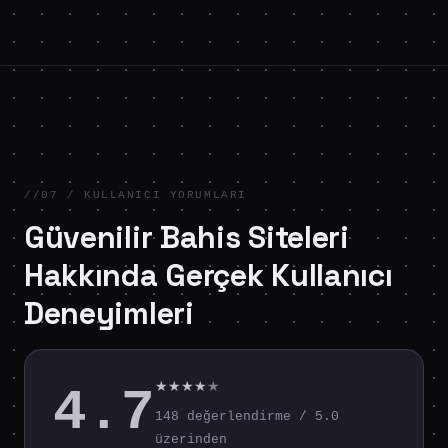
07 / KULLANICI YORUMLARI
Güvenilir Bahis Siteleri
Hakkında Gerçek Kullanıcı
Deneyimleri
★
★
★
★
★
4.7
148 değerlendirme / 5.0
üzerinden