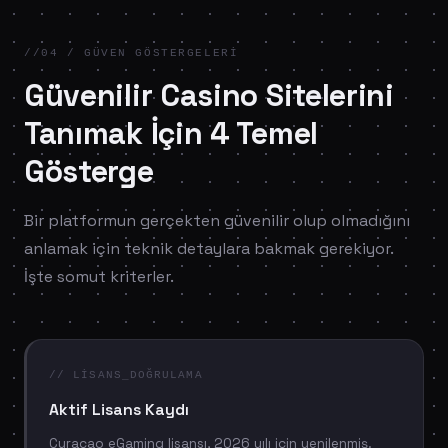
04 / GÜVEN GÖSTERGELERI
Güvenilir Casino Sitelerini
Tanımak İçin 4 Temel
Gösterge
Bir platformun gerçekten güvenilir olup olmadığını
anlamak için teknik detaylara bakmak gerekiyor.
İşte somut kriterler.
// LISANS_DOĞRULAMA
Aktif Lisans Kaydı
Curaçao eGaming lisansı, 2026 yılı için yenilenmiş.