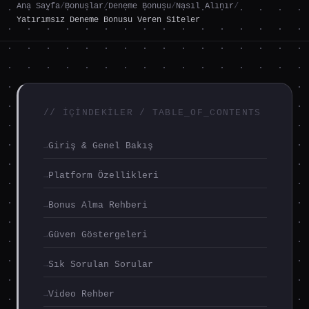
Ana Sayfa
Bonuslar
Deneme Bonusu
Nasıl Alınır
Yatırımsız Deneme Bonusu Veren Siteler
// IÇINDEKILER / TABLE_OF_CONTENTS
Giriş & Genel Bakış
Platform Özellikleri
Bonus Alma Rehberi
Güven Göstergeleri
Sık Sorulan Sorular
Video Rehber