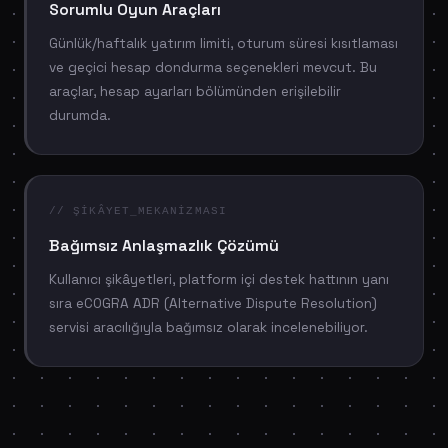
Sorumlu Oyun Araçları
Günlük/haftalık yatırım limiti, oturum süresi kısıtlaması
ve geçici hesap dondurma seçenekleri mevcut. Bu
araçlar, hesap ayarları bölümünden erişilebilir
durumda.
// ŞIKÂYET_MEKANIZMASI
Bağımsız Anlaşmazlık Çözümü
Kullanıcı şikâyetleri, platform içi destek hattının yanı
sıra eCOGRA ADR (Alternative Dispute Resolution)
servisi aracılığıyla bağımsız olarak incelenebiliyor.