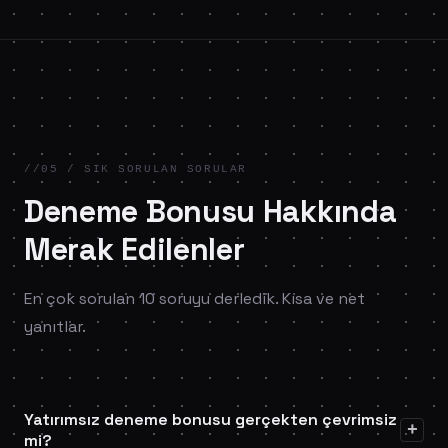
05 / SIK SORULAN SORULAR
Deneme Bonusu Hakkında
Merak Edilenler
En çok sorulan 10 soruyu derledik. Kısa ve net
yanıtlar.
Yatırımsız deneme bonusu gerçekten çevrimsiz
+
mi?