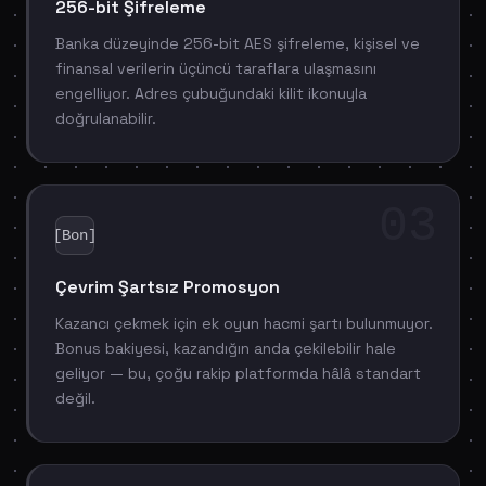
256-bit Şifreleme
Banka düzeyinde 256-bit AES şifreleme, kişisel ve
finansal verilerin üçüncü taraflara ulaşmasını
engelliyor. Adres çubuğundaki kilit ikonuyla
doğrulanabilir.
03
[Bon]
Çevrim Şartsız Promosyon
Kazancı çekmek için ek oyun hacmi şartı bulunmuyor.
Bonus bakiyesi, kazandığın anda çekilebilir hale
geliyor — bu, çoğu rakip platformda hâlâ standart
değil.