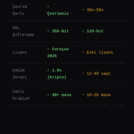
Çevrim
✓
~ 30x–50x
Şartı
Çevrimsiz
SSL
✓ 256-bit
✓ 128-bit
Şifreleme
✓ Curaçao
Lisans
~ Eski lisans
2026
Çekim
✓ 1.8s
~ 12–48 saat
Süresi
(kripto)
Canlı
✓ 40+ masa
~ 10–20 masa
Krupiye