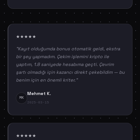
★
★
★
★
★
"Kayıt olduğumda bonus otomatik geldi, ekstra
bir şey yapmadım. Çekim işlemini kripto ile
yaptım, 1.8 saniyede hesabıma geçti. Çevrim
şartı olmadığı için kazancı direkt çekebildim — bu
benim için en önemli kriter."
Mehmet K.
MK
2025-03-15
★
★
★
★
★