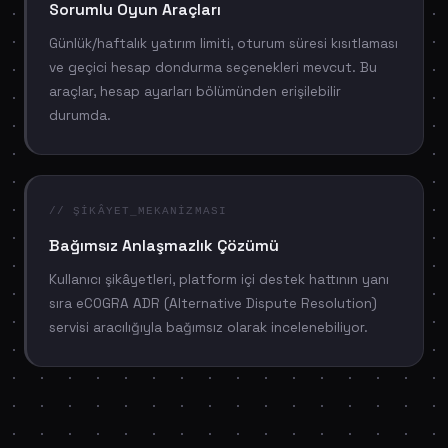
Sorumlu Oyun Araçları
Günlük/haftalık yatırım limiti, oturum süresi kısıtlaması
ve geçici hesap dondurma seçenekleri mevcut. Bu
araçlar, hesap ayarları bölümünden erişilebilir
durumda.
// ŞIKÂYET_MEKANIZMASI
Bağımsız Anlaşmazlık Çözümü
Kullanıcı şikâyetleri, platform içi destek hattının yanı
sıra eCOGRA ADR (Alternative Dispute Resolution)
servisi aracılığıyla bağımsız olarak incelenebiliyor.