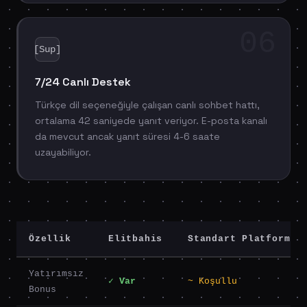
06
[Sup]
7/24 Canlı Destek
Türkçe dil seçeneğiyle çalışan canlı sohbet hattı,
ortalama 42 saniyede yanıt veriyor. E-posta kanalı
da mevcut ancak yanıt süresi 4-6 saate
uzayabiliyor.
Özellik
Elitbahis
Standart Platform
Yatırımsız
✓ Var
~ Koşullu
Bonus