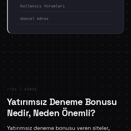
Kullanıcı Yorumları
Güncel Adres
01 / GIRIŞ
Yatırımsız Deneme Bonusu
Nedir, Neden Önemli?
Yatırımsız deneme bonusu veren siteler,