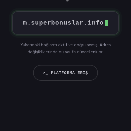
m.superbonuslar.info
Yukarıdaki bağlantı aktif ve doğrulanmış. Adres
değişikliklerinde bu sayfa güncelleniyor.
>_ PLATFORMA ERIŞ