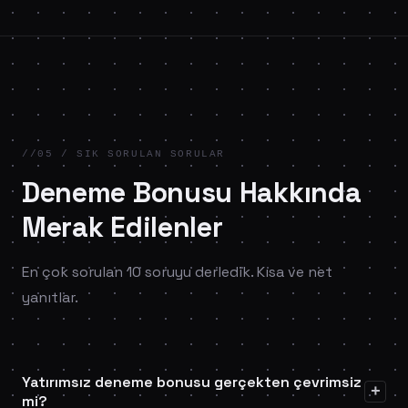
05 / SIK SORULAN SORULAR
Deneme Bonusu Hakkında
Merak Edilenler
En çok sorulan 10 soruyu derledik. Kısa ve net
yanıtlar.
Yatırımsız deneme bonusu gerçekten çevrimsiz
+
mi?