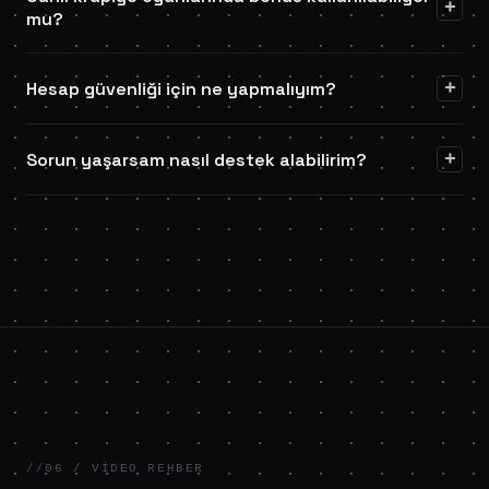
tarihinden itibaren 7 gün geçerli. Bu süre içinde
+
mu?
kullanılmayan bakiye otomatik olarak sıfırlanıyor. Süreyi
hesap panelinden takip edebilirsin.
Deneme bonusu slot oyunlarında geçerli. Canlı krupiye
Hesap güvenliği için ne yapmalıyım?
+
masalarında kullanım için ayrı bir bonus türü mevcut.
Bonus koşulları sayfasında hangi oyun kategorilerinin
İki faktörlü doğrulama (2FA) aktive etmek, hesap
dahil olduğu listelenmiş.
Sorun yaşarsam nasıl destek alabilirim?
+
güvenliğini önemli ölçüde artırıyor. Google
Authenticator veya SMS doğrulama seçenekleri
Canlı sohbet hattı 7/24 Türkçe destek sunuyor.
mevcut. Şifre en az 12 karakter olmalı.
Ortalama yanıt süresi 42 saniye. E-posta kanalı da
mevcut; bu yolda yanıt süresi 4–6 saate uzayabiliyor.
Acil durumlarda canlı sohbeti tercih etmek daha hızlı
sonuç veriyor.
06 / VIDEO REHBER