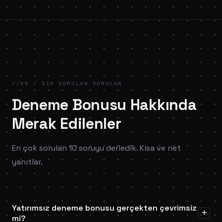
05 / SIK SORULAN SORULAR
Deneme Bonusu Hakkında
Merak Edilenler
En çok sorulan 10 soruyu derledik. Kısa ve net
yanıtlar.
Yatırımsız deneme bonusu gerçekten çevrimsiz
+
mi?