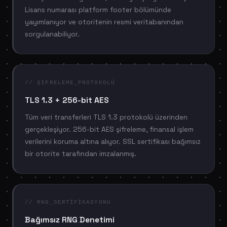
Lisans numarası platform footer bölümünde
yayımlanıyor ve otoritenin resmi veritabanından
sorgulanabiliyor.
// ŞIFRELEME_PROTOKOLÜ
TLS 1.3 + 256-bit AES
Tüm veri transferleri TLS 1.3 protokolü üzerinden
gerçekleşiyor. 256-bit AES şifreleme, finansal işlem
verilerini koruma altına alıyor. SSL sertifikası bağımsız
bir otorite tarafından imzalanmış.
// RNG_SERTIFIKASYONU
Bağımsız RNG Denetimi