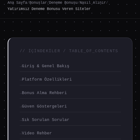
Ana Sayfa
Bonuslar
Deneme Bonusu
Nasıl Alınır
Yatırımsız Deneme Bonusu Veren Siteler
// IÇINDEKILER / TABLE_OF_CONTENTS
Giriş & Genel Bakış
Platform Özellikleri
Bonus Alma Rehberi
Güven Göstergeleri
Sık Sorulan Sorular
Video Rehber