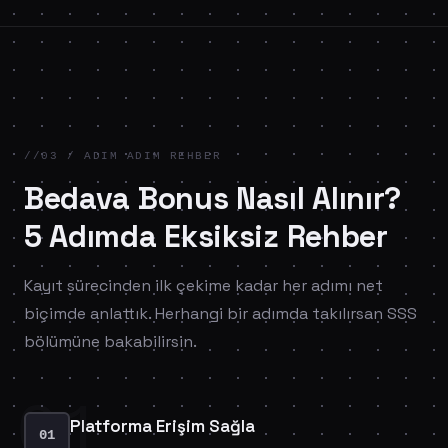
03 / ADIM ADIM REHBER
Bedava Bonus Nasıl Alınır?
5 Adımda Eksiksiz Rehber
Kayıt sürecinden ilk çekime kadar her adımı net
biçimde anlattık. Herhangi bir adımda takılırsan SSS
bölümüne bakabilirsin.
01
Platforma Erişim Sağla
01