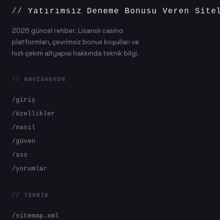
//
Yatırımsız Deneme Bonusu Veren Site
2026 güncel rehber. Lisanslı casino
platformları, çevrimsiz bonus koşulları ve
hızlı çekim altyapısı hakkında teknik bilgi.
// NAVIGASYON
/giriş
/özellikler
/nasıl
/güven
/sss
/yorumlar
// TEKNIK
/sitemap.xml