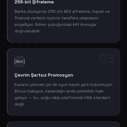
256-bit Şifreleme
Banka düzeyinde 256-bit AES şifreleme, kişisel ve
finansal verilerin üçüncü taraflara ulaşmasını
engelliyor. Adres çubuğundaki kilit ikonuyla
doğrulanabilir.
03
[Bon]
Çevrim Şartsız Promosyon
Kazancı çekmek için ek oyun hacmi şartı bulunmuyor.
Bonus bakiyesi, kazandığın anda çekilebilir hale
geliyor — bu, çoğu rakip platformda hâlâ standart
değil.