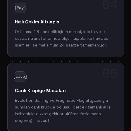
04
[Pay]
Hızlı Çekim Altyapısı
Ortalama 1.8 saniyelik işlem süresi, kripto ve e-
cüzdan transferlerinde ölçülmüş. Banka havalesi
işlemleri ise maksimum 24 saatte tamamlanıyor.
05
[Live]
Canlı Krupiye Masaları
Evolution Gaming ve Pragmatic Play altyapısıyla
sunulan canlı krupiye bölümü, gerçek zamanlı akış
kalitesiyle dikkat çekiyor. 40'tan fazla masa
seçeneği mevcut.