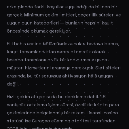
arka planda farklı koşullar uyguladığı da bilinen bir
gerçek. Minimum çekim limitleri, geçerlilik süreleri ve
uygun oyun kategorileri — bunların hepsini kayıt
öncesinde okumak gerekiyor.
Elitbahis casino bölümünde sunulan bedava bonus,
kayıt tamamlandıktan sonra otomatik olarak
hesaba tanımlanıyor. Ek bir kod girmeye ya da
müşteri hizmetlerini aramaya gerek yok. Slot siteleri
arasında bu tür sorunsuz aktivasyon hâlâ yaygın
değil.
Hızlı çekim altyapısı da bu denkleme dahil. 1.8
saniyelik ortalama işlem süresi, özellikle kripto para
çekimlerinde belgelenmiş bir rakam. Lisanslı casino
statüsü ise Curaçao eGaming otoritesi tarafından
2026 için yenilenmiş durumda.