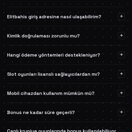
Evet, çevrim şartı bulunmuyor. Bonus bakiyesiyle elde
Elitbahis giriş adresine nasıl ulaşabilirim?
+
edilen kazanç, herhangi bir oyun hacmi
tamamlanmadan doğrudan çekilebilir. Bu durum bonus
Bu sayfanın "#guncel-adres" bölümü her zaman güncel
koşulları sayfasında açıkça belirtilmiş.
Kimlik doğrulaması zorunlu mu?
+
erişim bağlantısını yayımlıyor. Alternatif olarak
m.superbonuslar.info adresini doğrudan tarayıcıya
Oyun oynamak için zorunlu değil. Ancak çekim işlemi
girebilirsin.
Hangi ödeme yöntemleri destekleniyor?
+
gerçekleştirmek istediğinde KYC süreci devreye giriyor.
Kimlik belgesi ve adres kanıtı yükleniyor, onay süresi
Bitcoin, Ethereum, USDT gibi kripto para birimleri;
ortalama 15–30 dakika.
Slot oyunları lisanslı sağlayıcılardan mı?
+
Visa/Mastercard; Papara ve Havale yöntemleri
destekleniyor. Kripto çekimlerinde işlem süresi
Evet. Pragmatic Play, NetEnt, Microgaming ve Play'n GO
ortalama 1.8 saniye.
Mobil cihazdan kullanım mümkün mü?
+
gibi sertifikalı sağlayıcıların oyunları sunuluyor. Her
sağlayıcının RNG sertifikası bağımsız denetimden
Platform, iOS ve Android tarayıcılarında tam uyumlu
geçmiş.
Bonus ne kadar süre geçerli?
+
çalışıyor. Ayrı bir uygulama indirmeye gerek yok; mobil
web versiyonu masaüstüyle aynı özellikleri sunuyor.
Hesaba tanımlanan deneme bonusu, aktivasyon
Canlı krupiye oyunlarında bonus kullanılabiliyor