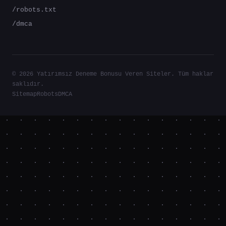
/robots.txt
/dmca
© 2026 Yatırımsız Deneme Bonusu Veren Siteler. Tüm haklar
saklıdır.
Sitemap
Robots
DMCA