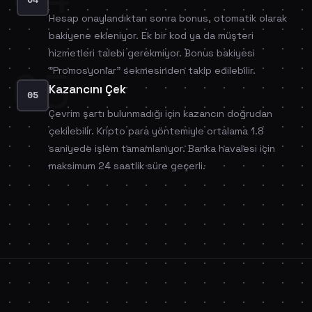
Hesap onaylandıktan sonra bonus, otomatik olarak
bakiyene ekleniyor. Ek bir kod ya da müşteri
hizmetleri talebi gerekmiyor. Bonus bakiyesi
"Promosyonlar" sekmesinden takip edilebilir.
05
Kazancını Çek
05
Çevrim şartı bulunmadığı için kazancın doğrudan
çekilebilir. Kripto para yöntemiyle ortalama 1.8
saniyede işlem tamamlanıyor. Banka havalesi için
maksimum 24 saatlik süre geçerli.