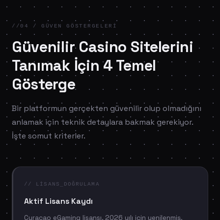
04 / GÜVEN GÖSTERGELERI
Güvenilir Casino Sitelerini
Tanımak İçin 4 Temel
Gösterge
Bir platformun gerçekten güvenilir olup olmadığını
anlamak için teknik detaylara bakmak gerekiyor.
İşte somut kriterler.
// LISANS_DOĞRULAMA
Aktif Lisans Kaydı
Curaçao eGaming lisansı, 2026 yılı için yenilenmiş.