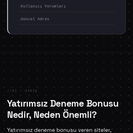
Kullanıcı Yorumları
Güncel Adres
01 / GIRIŞ
Yatırımsız Deneme Bonusu
Nedir, Neden Önemli?
Yatırımsız deneme bonusu veren siteler,