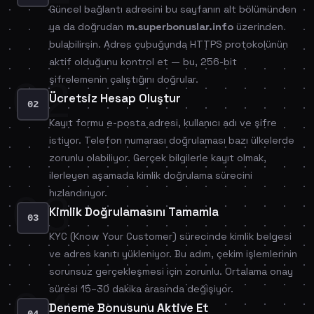
Güncel bağlantı adresini bu sayfanın alt bölümünden
ya da doğrudan
m.superbonuslar.info
üzerinden
bulabilirsin. Adres çubuğunda HTTPS protokolünün
aktif olduğunu kontrol et — bu, 256-bit
şifrelemenin çalıştığını doğrular.
02
Ücretsiz Hesap Oluştur
02
Kayıt formu e-posta adresi, kullanıcı adı ve şifre
istiyor. Telefon numarası doğrulaması bazı ülkelerde
zorunlu olabiliyor. Gerçek bilgilerle kayıt olmak,
ilerleyen aşamada kimlik doğrulama sürecini
hızlandırıyor.
03
Kimlik Doğrulamasını Tamamla
03
KYC (Know Your Customer) sürecinde kimlik belgesi
ve adres kanıtı yükleniyor. Bu adım, çekim işlemlerinin
sorunsuz gerçekleşmesi için zorunlu. Ortalama onay
süresi 15–30 dakika arasında değişiyor.
04
Deneme Bonusunu Aktive Et
04