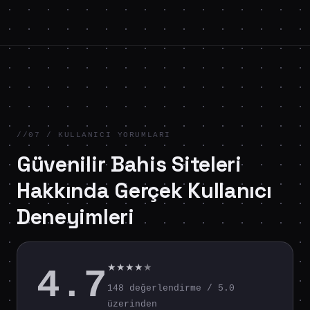
07 / KULLANICI YORUMLARI
Güvenilir Bahis Siteleri
Hakkında Gerçek Kullanıcı
Deneyimleri
★
★
★
★
★
4.7
148 değerlendirme / 5.0
üzerinden