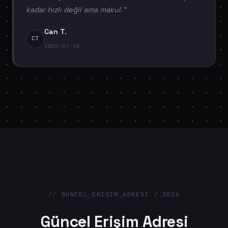
kadar hızlı değil ama makul."
Can T.
CT
2025-07-18
// GÜNCEL_ERIŞIM_ADRESI / 2026
Güncel Erişim Adresi