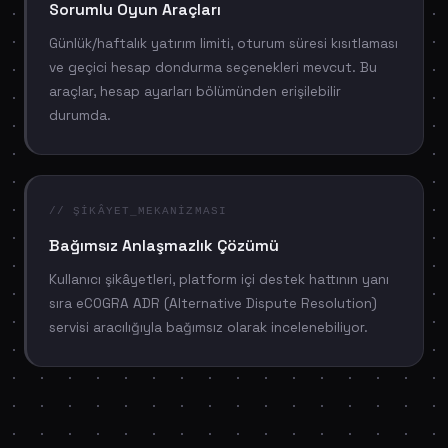
Sorumlu Oyun Araçları
Günlük/haftalık yatırım limiti, oturum süresi kısıtlaması
ve geçici hesap dondurma seçenekleri mevcut. Bu
araçlar, hesap ayarları bölümünden erişilebilir
durumda.
// ŞIKÂYET_MEKANIZMASI
Bağımsız Anlaşmazlık Çözümü
Kullanıcı şikâyetleri, platform içi destek hattının yanı
sıra eCOGRA ADR (Alternative Dispute Resolution)
servisi aracılığıyla bağımsız olarak incelenebiliyor.