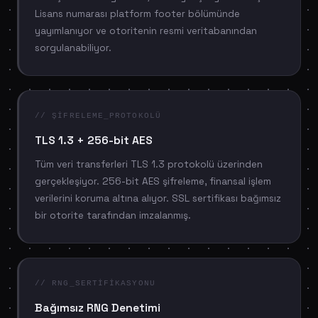
Lisans numarası platform footer bölümünde
yayımlanıyor ve otoritenin resmi veritabanından
sorgulanabiliyor.
// ŞIFRELEME_PROTOKOLÜ
TLS 1.3 + 256-bit AES
Tüm veri transferleri TLS 1.3 protokolü üzerinden
gerçekleşiyor. 256-bit AES şifreleme, finansal işlem
verilerini koruma altına alıyor. SSL sertifikası bağımsız
bir otorite tarafından imzalanmış.
// RNG_SERTIFIKASYONU
Bağımsız RNG Denetimi