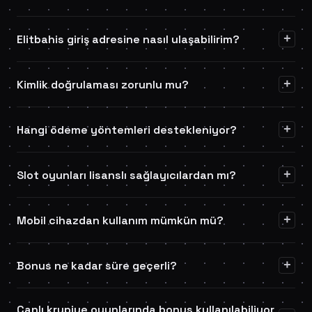
Evet, çevrim şartı bulunmuyor. Bonus bakiyesiyle elde
Elitbahis giriş adresine nasıl ulaşabilirim?
+
edilen kazanç, herhangi bir oyun hacmi
tamamlanmadan doğrudan çekilebilir. Bu durum bonus
Bu sayfanın "#guncel-adres" bölümü her zaman güncel
koşulları sayfasında açıkça belirtilmiş.
Kimlik doğrulaması zorunlu mu?
+
erişim bağlantısını yayımlıyor. Alternatif olarak
m.superbonuslar.info adresini doğrudan tarayıcıya
Oyun oynamak için zorunlu değil. Ancak çekim işlemi
girebilirsin.
Hangi ödeme yöntemleri destekleniyor?
+
gerçekleştirmek istediğinde KYC süreci devreye giriyor.
Kimlik belgesi ve adres kanıtı yükleniyor, onay süresi
Bitcoin, Ethereum, USDT gibi kripto para birimleri;
ortalama 15–30 dakika.
Slot oyunları lisanslı sağlayıcılardan mı?
+
Visa/Mastercard; Papara ve Havale yöntemleri
destekleniyor. Kripto çekimlerinde işlem süresi
Evet. Pragmatic Play, NetEnt, Microgaming ve Play'n GO
ortalama 1.8 saniye.
Mobil cihazdan kullanım mümkün mü?
+
gibi sertifikalı sağlayıcıların oyunları sunuluyor. Her
sağlayıcının RNG sertifikası bağımsız denetimden
Platform, iOS ve Android tarayıcılarında tam uyumlu
geçmiş.
Bonus ne kadar süre geçerli?
+
çalışıyor. Ayrı bir uygulama indirmeye gerek yok; mobil
web versiyonu masaüstüyle aynı özellikleri sunuyor.
Hesaba tanımlanan deneme bonusu, aktivasyon
Canlı krupiye oyunlarında bonus kullanılabiliyor