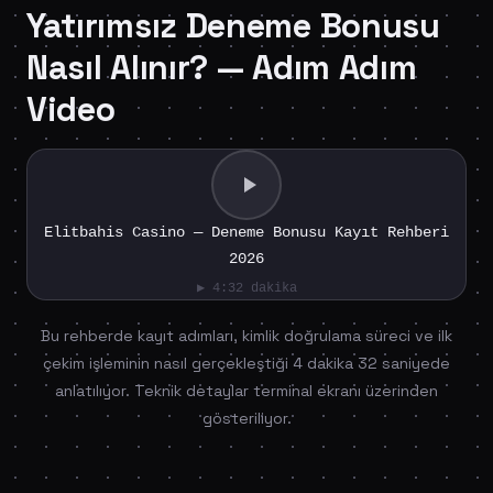
Yatırımsız Deneme Bonusu
Nasıl Alınır? — Adım Adım
Video
Elitbahis Casino — Deneme Bonusu Kayıt Rehberi
2026
▶ 4:32 dakika
Bu rehberde kayıt adımları, kimlik doğrulama süreci ve ilk
çekim işleminin nasıl gerçekleştiği 4 dakika 32 saniyede
anlatılıyor. Teknik detaylar terminal ekranı üzerinden
gösteriliyor.