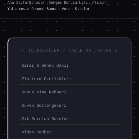
Ana Sayfa
Bonuslar
Deneme Bonusu
Nasıl Alınır
Yatırımsız Deneme Bonusu Veren Siteler
// IÇINDEKILER / TABLE_OF_CONTENTS
Giriş & Genel Bakış
Platform Özellikleri
Bonus Alma Rehberi
Güven Göstergeleri
Sık Sorulan Sorular
Video Rehber