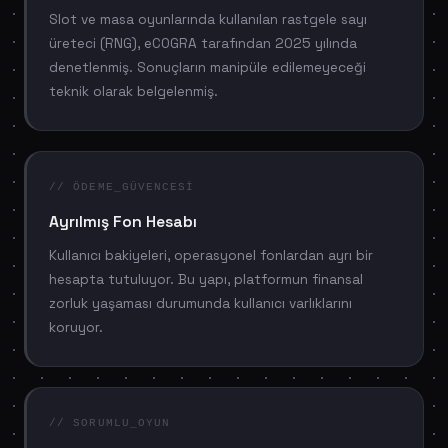
Slot ve masa oyunlarında kullanılan rastgele sayı
üreteci (RNG), eCOGRA tarafından 2025 yılında
denetlenmiş. Sonuçların manipüle edilemeyeceği
teknik olarak belgelenmiş.
// ÖDEME_GÜVENCESI
Ayrılmış Fon Hesabı
Kullanıcı bakiyeleri, operasyonel fonlardan ayrı bir
hesapta tutuluyor. Bu yapı, platformun finansal
zorluk yaşaması durumunda kullanıcı varlıklarını
koruyor.
// SORUMLU_OYUN