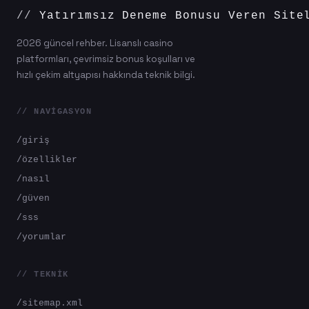
//
Yatırımsız Deneme Bonusu Veren Site
2026 güncel rehber. Lisanslı casino
platformları, çevrimsiz bonus koşulları ve
hızlı çekim altyapısı hakkında teknik bilgi.
// NAVIGASYON
/giriş
/özellikler
/nasıl
/güven
/sss
/yorumlar
// TEKNIK
/sitemap.xml