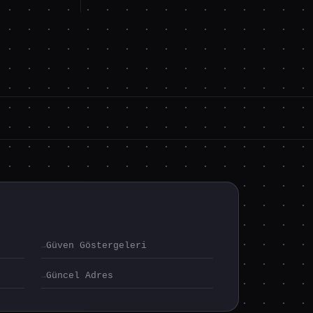
Güven Göstergeleri
Güncel Adres