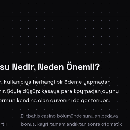
su Nedir, Neden Önemli?
r, kullanıcıya herhangi bir ödeme yapmadan
anır. Şöyle düşün: kasaya para koymadan oyunu
formun kendine olan güvenini de gösteriyor.
Elitbahis casino bölümünde sunulan bedava
rtlı
bonus, kayıt tamamlandıktan sonra otomatik