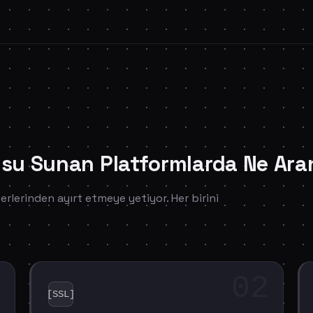
su Sunan Platformlarda Ne Ara
iğerlerinden ayırt etmeye yetiyor. Her birini
1
02
[SSL]