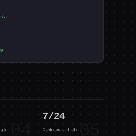
Z
niye
İR
7/24
04
05
yılı
Canlı destek hattı