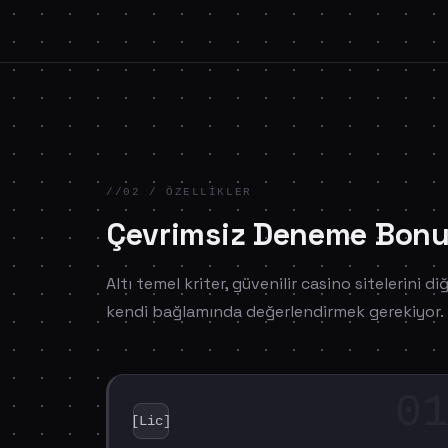
02 / ÖZELLIKLER
Çevrimsiz Deneme Bonu
Altı temel kriter, güvenilir casino sitelerini d
kendi bağlamında değerlendirmek gerekiyor.
0
[Lic]