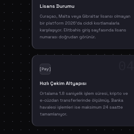
Lisans Durumu
Curaçao, Malta veya Gibraltar lisansı olmayan
bir platform 2026'da ciddi kısıtlamalarla
karşılaşıyor. Elitbahis giriş sayfasında lisans
numarası doğrudan görünür.
0
[Pay]
Hızlı Çekim Altyapısı
Ortalama 1.8 saniyelik işlem süresi, kripto ve
e-cüzdan transferlerinde ölçülmüş. Banka
havalesi işlemleri ise maksimum 24 saatte
tamamlanıyor.