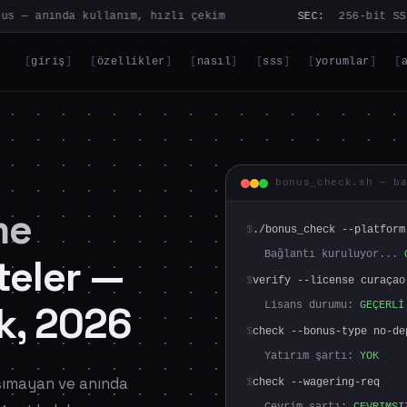
ında kullanım, hızlı çekim
SEC:
256-bit SSL şifre
giriş
özellikler
nasıl
sss
yorumlar
bonus_check.sh — b
me
$
./bonus_check --platform
Bağlantı kuruluyor...
teler —
$
verify --license curaçao
k, 2026
Lisans durumu:
GEÇERLİ
$
check --bonus-type no-de
Yatırım şartı:
YOK
aşımayan ve anında
$
check --wagering-req